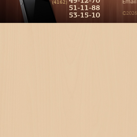
49-12-70
Email
(4162)
51-11-88
53-15-10
©2026 