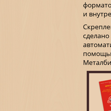
формато
и внутре
Скрепл
сделан
автома
помощь
Металби