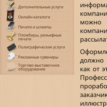
информ
Дополнительные услуги
компан
Онлайн-каталоги
можно
Печати и штампы
компан
Пломбиры, рельефные
рассыла
печати
Полиграфические услуги
Оформле
Рекламные сувениры
должно 
Торгово-выставочное
как от 
оборудование
Профес
прораб
заказч
иллюст