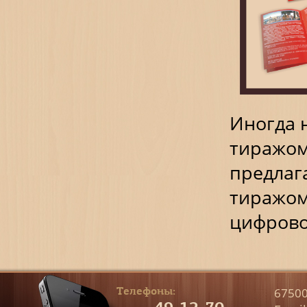
Иногда 
тиражо
предлаг
тиражом
цифрово
Телефоны:
67500