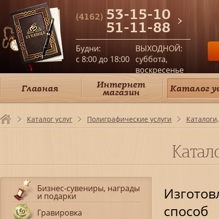
53-15-10
(4162)
51-11-88
Будни:
ВЫХОДНОЙ:
c 8:00 до 18:00
суббота,
воскресенье
Интернет
Главная
Каталог у
магазин
Каталог услуг
Полиграфические услуги
Каталоги
Катал
Бизнес-сувениры, награды
Изготов
и подарки
способ
Гравировка