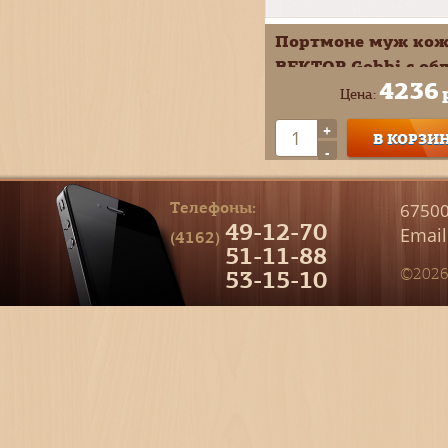
Портмоне муж ко
ВЕКТОР Gobbi с об
4236
документов
Цена:
коричневый ПМ-43
+
В КОРЗИ
1520
-
Телефоны:
67500
49-12-70
Email
(4162)
51-11-88
53-15-10
©2026 