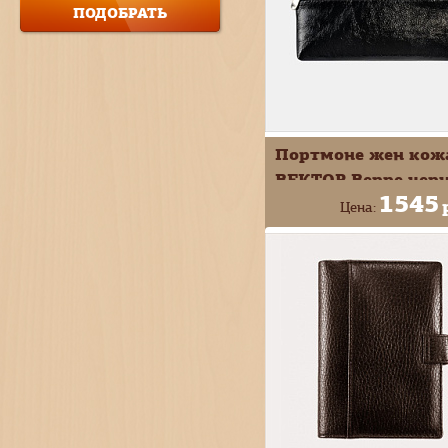
Портмоне жен кож
ВЕКТОР Beppe чер
1545
П-830-2110
Цена:
+
В КОРЗИ
-