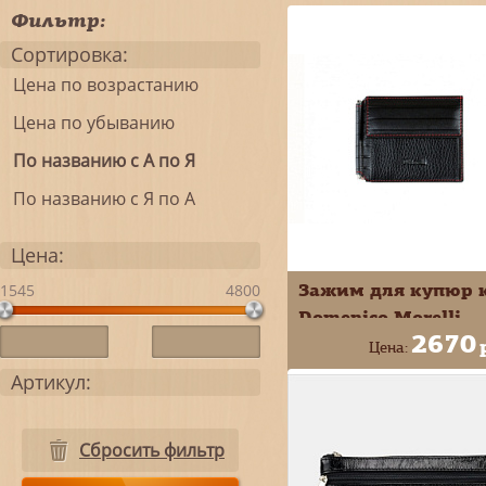
Фильтр:
Сортировка:
Цена по возрастанию
Цена по убыванию
По названию с А по Я
По названию с Я по А
Цена:
Зажим для купюр 
1545
4800
Domenico Morelli
2670
Амадей черный с
Цена:
монетником DM-Z
Артикул:
+
В КОРЗИ
KS01
-
Сбросить фильтр