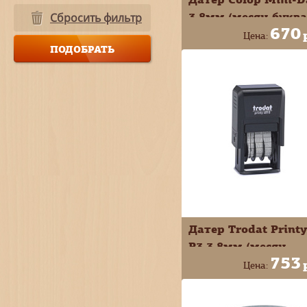
3,8мм (месяц букв
Сбросить фильтр
670
S120/BL
Цена:
+
В КОРЗИ
-
Датер Trodat Printy
P3 3,8мм (месяц
753
буквами) 4810
Цена:
+
В КОРЗИ
-