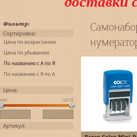
доставки 
Фильтр:
Самонабо
Сортировка:
нумерато
Цена по возрастанию
Цена по убыванию
По названию с А по Я
По названию с Я по А
Цена:
490
12678
Артикул:
Датер Colop Mini-D