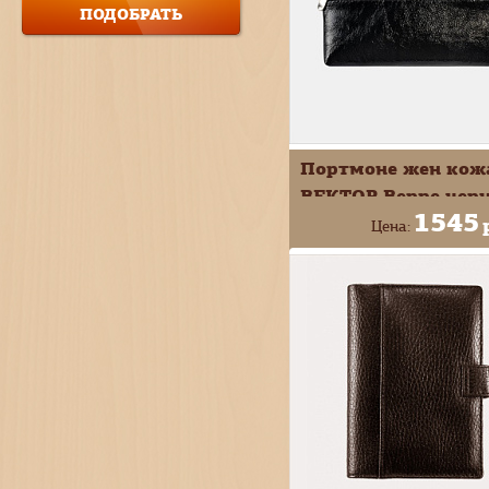
Портмоне жен кож
ВЕКТОР Beppe чер
1545
П-830-2110
Цена:
+
В КОРЗИ
-