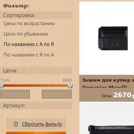
Фильтр:
Сортировка:
Цена по возрастанию
Цена по убыванию
По названию с А по Я
По названию с Я по А
Цена:
Зажим для купюр 
1545
4800
Domenico Morelli
2670
Амадей черный с
Цена:
монетником DM-Z
Артикул:
+
В КОРЗИ
KS01
-
Сбросить фильтр