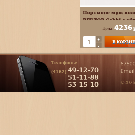
Портмоне муж ко
ВЕКТОР Gobbi с об
4236
документов
Цена:
коричневый ПМ-43
+
В КОРЗИ
1520
-
Телефоны:
67500
49-12-70
Email
(4162)
51-11-88
53-15-10
©2026 