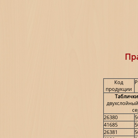
Пра
Код
Р
продукции
Таблички
двухслойный 
се
26380
5
41685
5
26381
5