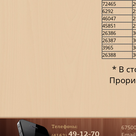
72465
2
6292
2
46047
2
45851
2
26386
3
26387
3
3965
3
26388
3
* В с
Прори
Телефоны:
67500
49-12-70
Email
(4162)