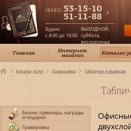
53-15-10
(4162)
51-11-88
Будни:
ВЫХОДНОЙ:
c 8:00 до 18:00
суббота,
воскресенье
Интернет
Главная
Каталог у
магазин
Каталог услуг
Гравировка
Таблички и вывески
Табли
Бизнес-сувениры, награды
Офис
и подарки
двухсло
Гравировка