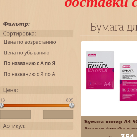
доставки 
Фильтр:
Бумага дл
Сортировка:
Цена по возрастанию
Цена по убыванию
По названию с А по Я
По названию с Я по А
Цена:
13
805
Бумага копир А4 5
Артикул:
фиолет Attache в п
354
1967661