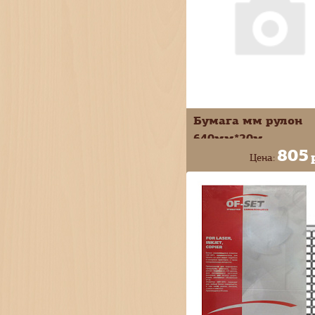
Бумага мм рулон
640мм*20м
805
Цена:
+
В КОРЗИ
-