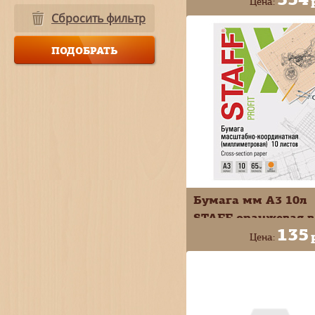
Цена:
Сбросить фильтр
+
В КОРЗИ
-
Бумага мм А3 10л
STAFF оранжевая в
135
папке 113486
Цена:
+
В КОРЗИ
-