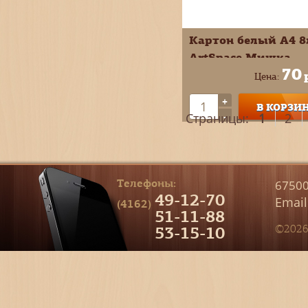
Картон белый А4 8
ArtSpace Мишка
70
немелованный в п
Цена:
Нкн8б_28642
+
В КОРЗИ
-
Страницы:
1
2
Телефоны:
67500
49-12-70
Email
(4162)
51-11-88
53-15-10
©2026 