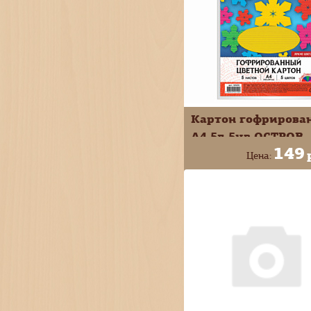
Картон гофрирова
А4 5л 5цв ОСТРОВ
149
СОКРОВИЩ в п/п
Цена:
129294
+
В КОРЗИ
-