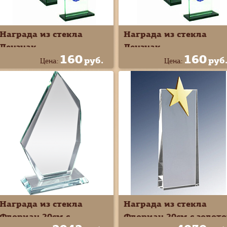
Награда из стекла
Награда из стекла
Лензнак
Лензнак
160
160
Прямоугольник с
Прямоугольник с
руб.
руб
Цена:
Цена:
синим гербом РФ 17см
синим гербом РФ
81231
19,5см 81232
Награда из стекла
Награда из стекла
Флориан 20см с
Флориан 20см с золот