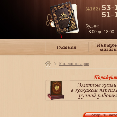
53-
(4162)
51-
Будни:
c 8:00 до 18:00
Интерн
Главная
магази
Каталог товаров