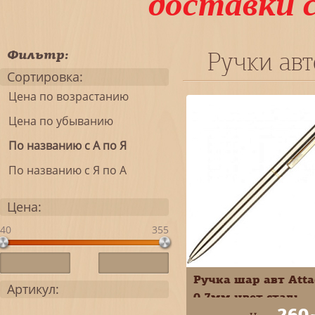
доставки 
Фильтр:
Ручки ав
Сортировка:
Цена по возрастанию
Цена по убыванию
По названию с А по Я
По названию с Я по А
Цена:
40
355
Ручка шар авт Atta
Артикул:
0,7мм цвет сталь
260
4007CN 196290