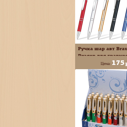
Ручка шар авт Bra
Dragon для гравир
175
1,0мм цвет в
Цена:
ассортименте 1414
+
В КОРЗИ
-