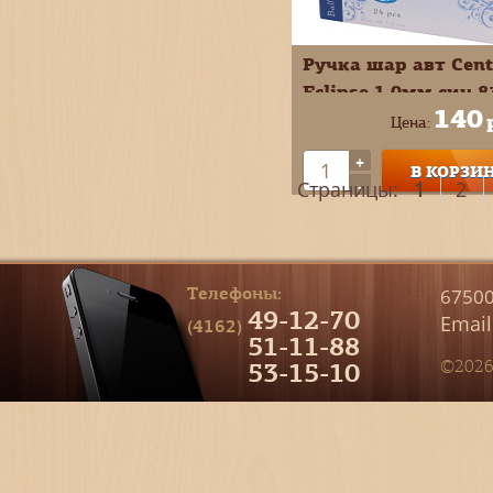
Ручка шар авт Cen
Eclipse 1,0мм син 8
140
Цена:
+
В КОРЗИ
-
Страницы:
1
2
Телефоны:
67500
49-12-70
Email
(4162)
51-11-88
53-15-10
©2026 