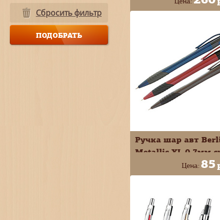
Цена:
Сбросить фильтр
+
В КОРЗИ
-
Ручка шар авт Berl
Metallic XL 0,7мм с
85
CBm_70782
Цена:
+
В КОРЗИ
-