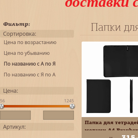
доставки 
Фильтр:
Папки для
Сортировка:
Цена по возрастанию
Цена по убыванию
По названию с А по Я
По названию с Я по А
Цена:
56
1245
Папка для тетраде
Артикул:
молнии А4 Brauber
315
Черная пластик 27