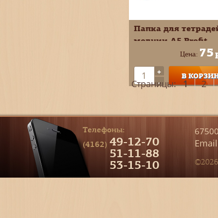
Папка для тетраде
молнии А5 Profit
75
Гламурный дизайн
Цена:
ПТ-6277
+
В КОРЗИ
-
Страницы:
1
2
Телефоны:
67500
49-12-70
Email
(4162)
51-11-88
53-15-10
©2026 