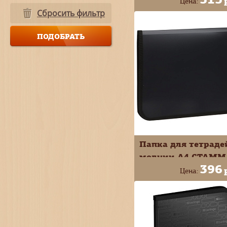
Цена:
Сбросить фильтр
+
В КОРЗИ
-
Папка для тетраде
молнии А4 СТАММ
396
пластик черная
Цена:
ММ-31260
+
В КОРЗИ
-