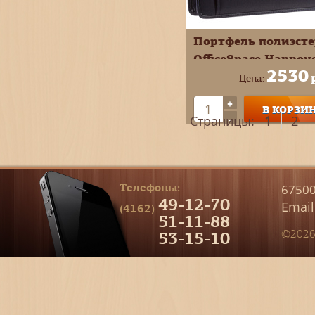
Портфель полиэсте
OfficeSpace Hannov
2530
3отд цвет черный
Цена:
По_ТК_687
+
В КОРЗИ
-
Страницы:
1
2
Телефоны:
67500
49-12-70
Email
(4162)
51-11-88
53-15-10
©2026 