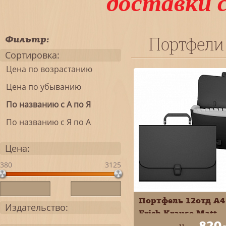
доставки 
Фильтр:
Портфели 
Сортировка:
Цена по возрастанию
Цена по убыванию
По названию с А по Я
По названию с Я по А
Цена:
380
3125
Портфель 12отд А4
Издательство:
Erich Krause Matt
820
Classic пластик цве