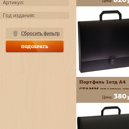
Цена:
Артикул:
ассортименте 5043
+
В КОРЗИ
Год издания:
-
Сбросить фильтр
Портфель 1отд А4
СТАММ пластик цв
380
ассортименте
Цена:
ММ-30700
+
В КОРЗИ
-