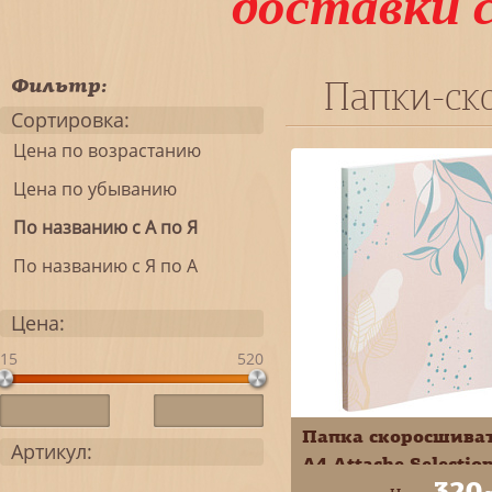
доставки 
Фильтр:
Папки-ск
Сортировка:
Цена по возрастанию
Цена по убыванию
По названию с А по Я
По названию с Я по А
Цена:
15
520
Папка скоросшива
Артикул:
А4 Attache Selectio
320
Flora пластик с