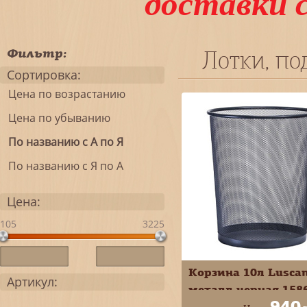
доставки 
Фильтр:
Лотки, по
Сортировка:
Цена по возрастанию
Цена по убыванию
По названию с А по Я
По названию с Я по А
Цена:
105
3225
Корзина 10л Lusca
Артикул:
металл черная 158
940