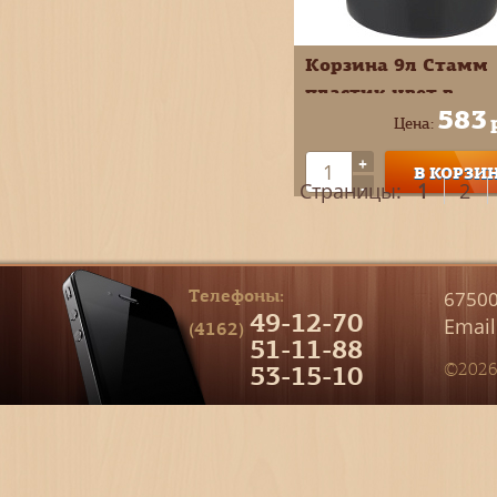
Корзина 9л Стамм
пластик цвет в
583
ассортименте
Цена:
КР60*61*62
+
В КОРЗИ
-
Страницы:
1
2
Телефоны:
67500
49-12-70
Email
(4162)
51-11-88
53-15-10
©2026 