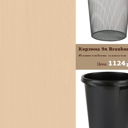
Корзина 9л Braube
Germanium черная
1124
металл 231958
Цена:
+
В КОРЗИ
-