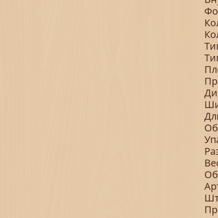
Фо
Ко
Ко
Ти
Ти
Пл
Пр
Ди
Ши
Дл
Об
Уп
Ра
Ве
Об
Ар
Шт
Пр