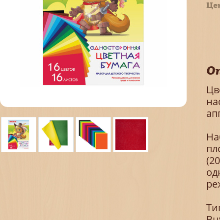
Це
О
Цв
на
ап
На
пл
(2
од
ре
Ти
Вн