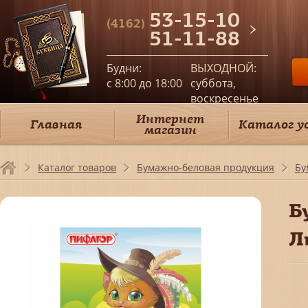
53-15-10
(4162)
51-11-88
Будни:
ВЫХОДНОЙ:
c 8:00 до 18:00
суббота,
воскресенье
Интернет
Главная
Каталог у
магазин
Каталог товаров
Бумажно-беловая продукция
Бу
Б
Л