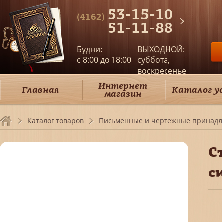
53-15-10
(4162)
51-11-88
Будни:
ВЫХОДНОЙ:
c 8:00 до 18:00
суббота,
воскресенье
Интернет
Главная
Каталог у
магазин
Каталог товаров
Письменные и чертежные принадл
С
с