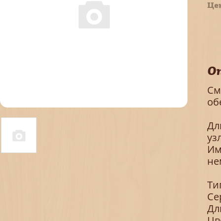
Це
О
См
об
Дл
уз
Им
не
Ти
Се
Дл
Цв