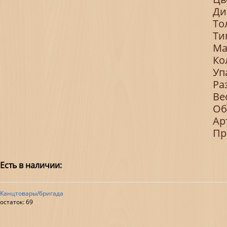
Ди
То
Ти
Ма
Ко
Уп
Ра
Ве
Об
Ар
Пр
Есть в наличии:
Канцтовары/бригада
остаток:
69