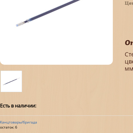
Це
О
Ст
цв
мм
Есть в наличии:
Канцтовары/бригада
остаток:
6