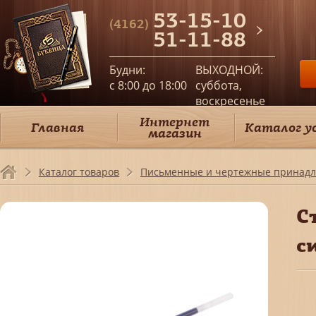
53-15-10
(4162)
51-11-88
Будни:
ВЫХОДНОЙ:
c 8:00 до 18:00
суббота,
воскресенье
Интернет
Главная
Каталог у
магазин
Каталог товаров
Письменные и чертежные принадл
С
с