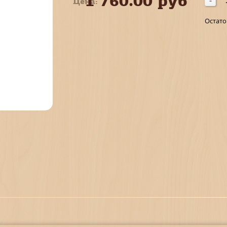
1 760.00 руб
Цена:
-
Остато