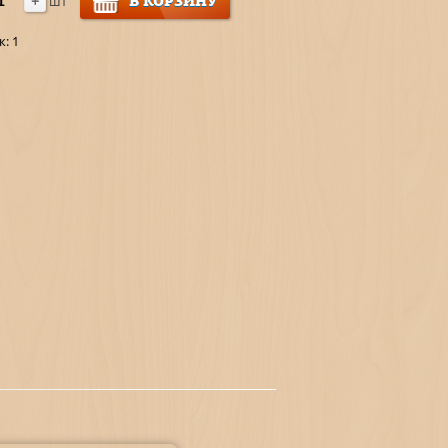
+
В КОРЗИНУ
шт
к:
1