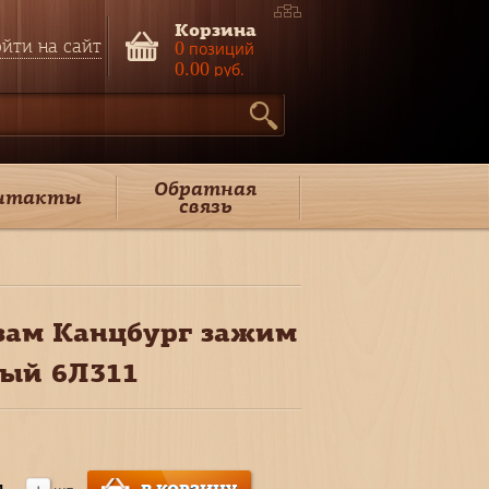
Корзина
йти на сайт
0
позиций
0.00
руб.
Обратная
нтакты
связь
зам Канцбург зажим
ный 6Л311