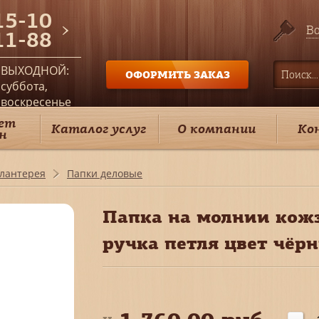
15-10
Во
11-88
ВЫХОДНОЙ:
ОФОРМИТЬ ЗАКАЗ
суббота,
воскресенье
ет
Каталог услуг
О компании
Ко
н
алантерея
Папки деловые
Папка на молнии кож
ручка петля цвет чёр