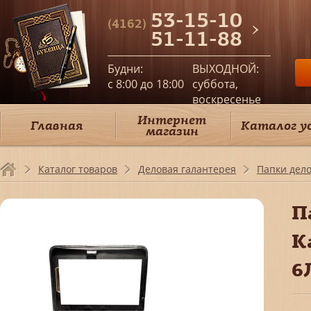
53-15-10
(4162)
51-11-88
Будни:
ВЫХОДНОЙ:
c 8:00 до 18:00
суббота,
воскресенье
Интернет
Главная
Каталог у
магазин
Каталог товаров
Деловая галантерея
Папки дел
П
К
6