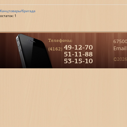
Канцтовары/бригада
остаток:
1
Телефоны:
67500
49-12-70
Email
(4162)
51-11-88
53-15-10
©2026 