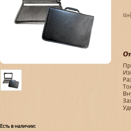
Це
О
Пр
Из
Ра
То
Вн
За
Уд
Есть в наличии: