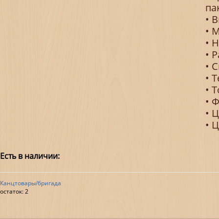
па
• 
• 
• 
• 
• 
• 
• 
• 
• 
• 
Есть в наличии:
Канцтовары/бригада
остаток:
2