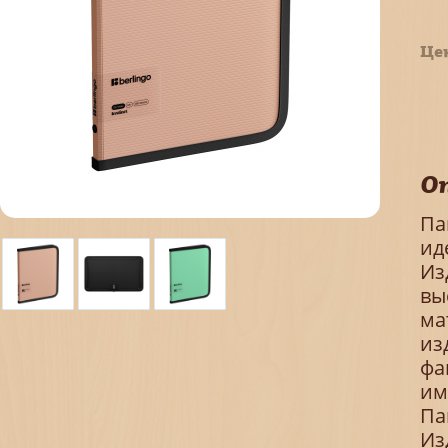
Це
О
Па
ид
Из
вы
ма
из
фа
им
Па
Из