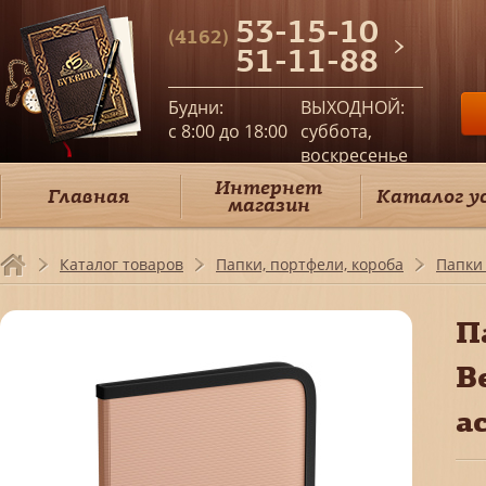
53-15-10
(4162)
51-11-88
Будни:
ВЫХОДНОЙ:
c 8:00 до 18:00
суббота,
воскресенье
Интернет
Главная
Каталог у
магазин
Каталог товаров
Папки, портфели, короба
Папки 
П
B
а