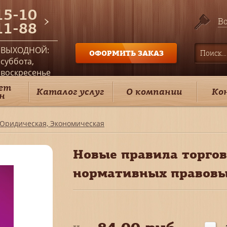
15-10
Во
11-88
ВЫХОДНОЙ:
ОФОРМИТЬ ЗАКАЗ
суббота,
воскресенье
ет
Каталог услуг
О компании
Ко
н
Юридическая, Экономическая
Новые правила торго
нормативных правовы