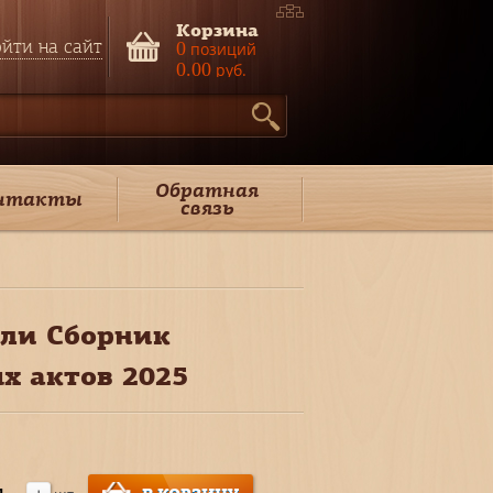
Корзина
йти на сайт
0
позиций
0.00
руб.
Обратная
нтакты
связь
вли Сборник
х актов 2025