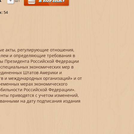
+
В КОРЗИНУ
шт
к:
54
е акты, регулирующие отношения,
елем и определяющие требования в
азы Президента Российской Федерации
и специальных экономических мер в
единенных Штатов Америки и
тв и международных организаций» и от
временных мерах экономического
абильности Российской Федерации».
нты приводятся с учетом изменений,
ванными на дату подписания издания