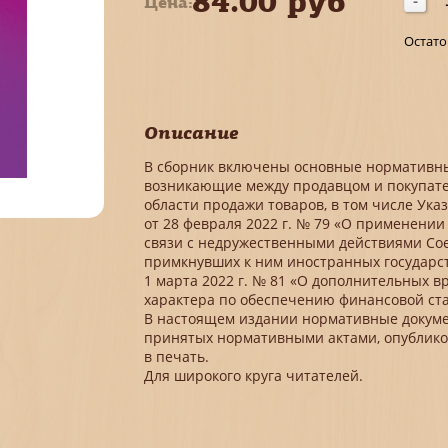
84.00 руб
Цена:
-
Остато
Описание
В сборник включены основные нормативны
возникающие между продавцом и покупат
области продажи товаров, в том числе Ук
от 28 февраля 2022 г. № 79 «О применени
связи с недружественными действиями Со
примкнувших к ним иностранных государс
1 марта 2022 г. № 81 «О дополнительных 
характера по обеспечению финансовой ст
В настоящем издании нормативные докуме
принятых нормативными актами, опублико
в печать.
Для широкого круга читателей.