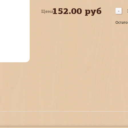
152.00 руб
Цена:
-
Остато