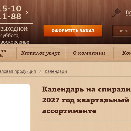
15-10
Во
11-88
ВЫХОДНОЙ:
ОФОРМИТЬ ЗАКАЗ
суббота,
воскресенье
ет
Каталог услуг
О компании
Ко
н
еловая продукция
Календари
Календарь на спирали
2027 год квартальный
ассортименте