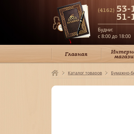
53-
(4162)
51-
Будни:
c 8:00 до 18:00
Интерн
Главная
магази
Каталог товаров
Бумажно-б