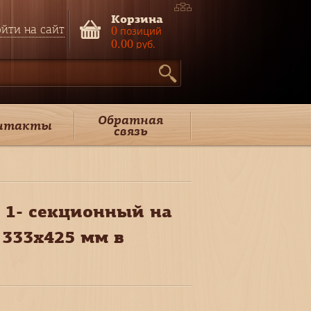
Корзина
йти на сайт
0
позиций
0.00
руб.
Обратная
нтакты
связь
 1- секционный на
 333х425 мм в