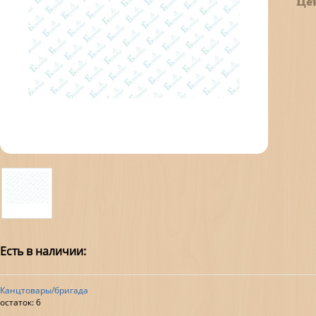
Це
Есть в наличии:
Канцтовары/бригада
остаток:
6