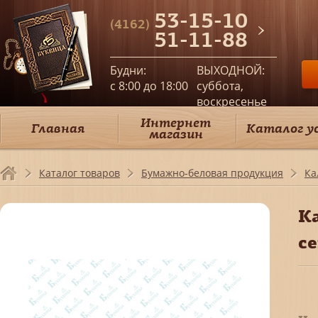
53-15-10
(4162)
51-11-88
Будни:
ВЫХОДНОЙ:
c 8:00 до 18:00
суббота,
воскресенье
Интернет
Главная
Каталог у
магазин
Каталог товаров
Бумажно-беловая продукция
Ка
К
с