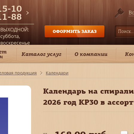
15-10
Во
11-88
ВЫХОДНОЙ:
ОФОРМИТЬ ЗАКАЗ
суббота,
воскресенье
ет
Каталог услуг
О компании
Ко
н
еловая продукция
Календари
Календарь на спирали
2026 год КР30 в ассор