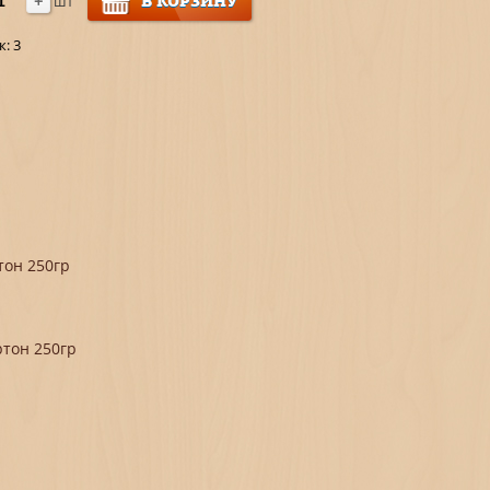
+
В КОРЗИНУ
шт
к:
3
тон 250гр
тон 250гр