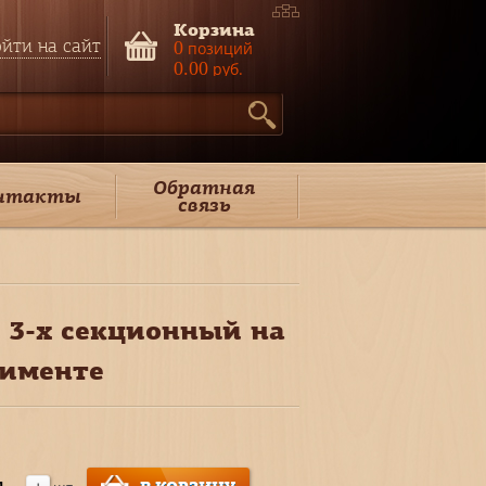
Корзина
йти на сайт
0
позиций
0.00
руб.
Обратная
нтакты
связь
 3-х секционный на
тименте