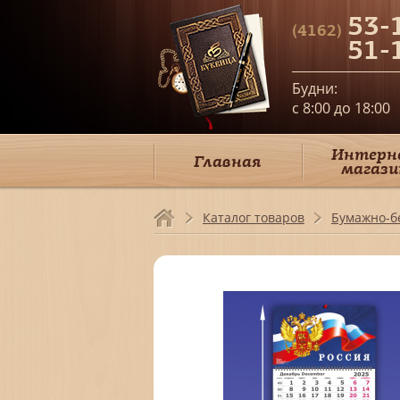
53-
(4162)
51-
Будни:
c 8:00 до 18:00
Интерн
Главная
магази
Каталог товаров
Бумажно-б