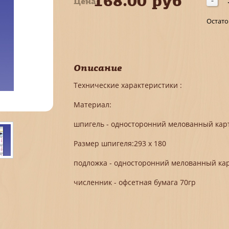
168.00 руб
Цена:
-
Остато
Описание
Технические характеристики :
Материал:
шпигель - односторонний мелованный кар
Размер шпигеля:293 х 180
подложка - односторонний мелованный кар
численник - офсетная бумага 70гр