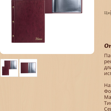
Це
О
Па
ре
дл
ис
На
Фо
Ма
Ти
Се