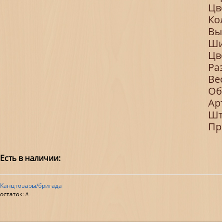
Цв
Ко
Вы
Ши
Цв
Ра
Ве
Об
Ар
Шт
Пр
Есть в наличии:
Канцтовары/бригада
остаток:
8