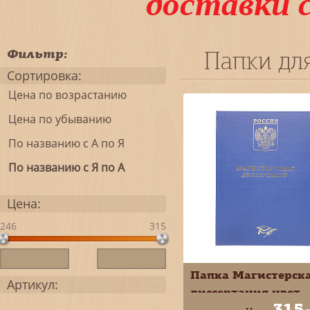
доставки 
Фильтр:
Папки дл
Сортировка:
Цена по возрастанию
Цена по убыванию
По названию с А по Я
По названию с Я по А
Цена:
246
315
Папка Магистерск
Артикул:
диссертация цвет
315
синий/чёрный