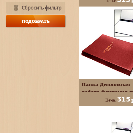
Цена:
10МР001с*ч
Сбросить фильтр
+
В КОРЗИ
-
Папка Дипломная
работа бумвинил ц
315
красный 10ДР01к
Цена:
+
В КОРЗИ
-