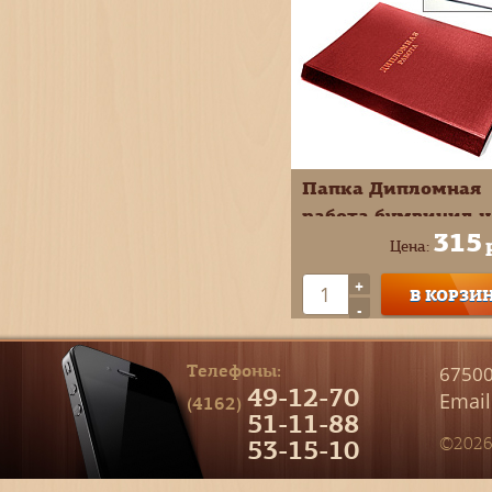
Папка Дипломная
работа бумвинил ц
315
красный 10ДР01к
Цена:
+
В КОРЗИ
-
Телефоны:
67500
49-12-70
Email
(4162)
51-11-88
53-15-10
©2026 