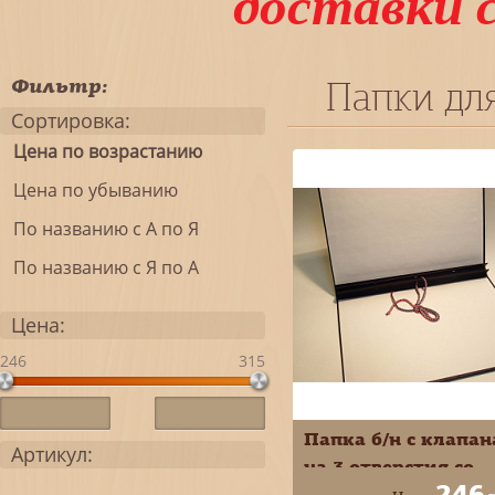
доставки 
Фильтр:
Папки дл
Сортировка:
Цена по возрастанию
Цена по убыванию
По названию с А по Я
По названию с Я по А
Цена:
246
315
Папка б/н с клапа
Артикул:
на 3 отверстия со
246
шнурком бумвини