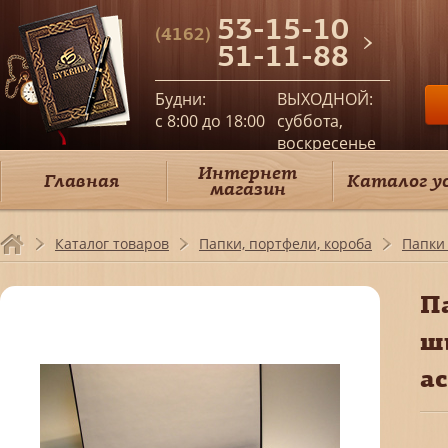
53-15-10
(4162)
51-11-88
Будни:
ВЫХОДНОЙ:
c 8:00 до 18:00
суббота,
воскресенье
Интернет
Главная
Каталог у
магазин
Каталог товаров
Папки, портфели, короба
Папки
П
ш
а