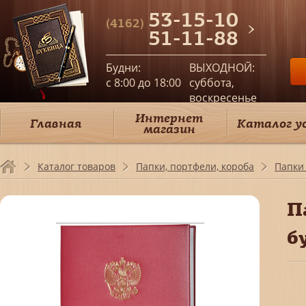
53-15-10
(4162)
51-11-88
Будни:
ВЫХОДНОЙ:
c 8:00 до 18:00
суббота,
воскресенье
Интернет
Главная
Каталог у
магазин
Каталог товаров
Папки, портфели, короба
Папки
П
б