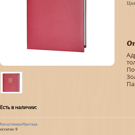
Це
О
Ад
то
По
Зо
Па
Есть в наличии:
Канцтовары/бригада
остаток:
9