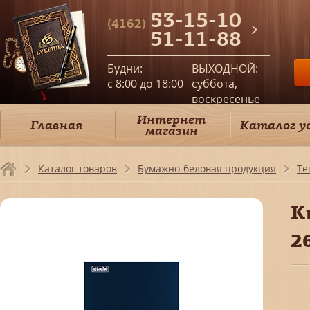
53-15-10
(4162)
51-11-88
Будни:
ВЫХОДНОЙ:
c 8:00 до 18:00
суббота,
воскресенье
Интернет
Главная
Каталог у
магазин
Каталог товаров
Бумажно-беловая продукция
Те
К
2