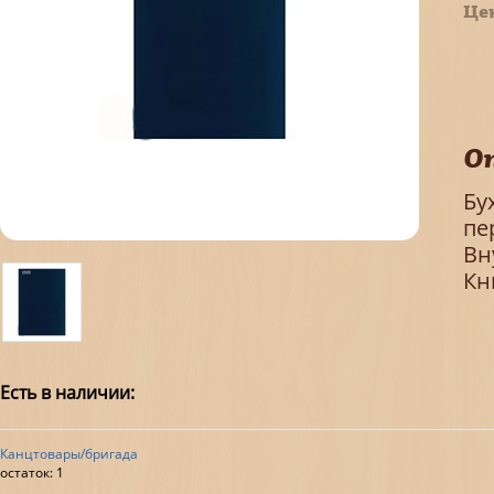
Це
О
Бу
пе
Вн
Кн
Есть в наличии:
Канцтовары/бригада
остаток:
1