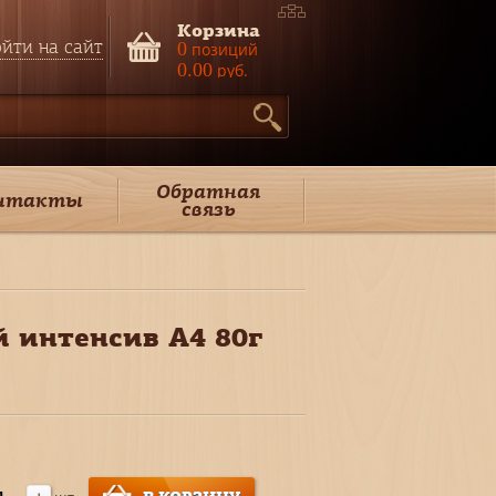
Корзина
йти на сайт
0
позиций
0.00
руб.
Обратная
нтакты
связь
 интенсив А4 80г