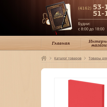
53-
(4162)
51-
Будни:
c 8:00 до 18:00
Интерн
Главная
магази
Каталог товаров
Товары дл