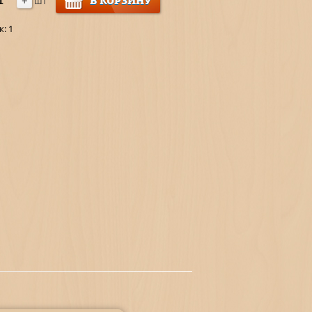
+
В КОРЗИНУ
шт
к:
1