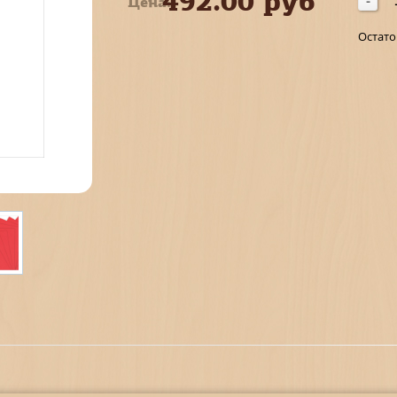
492.00 руб
Цена:
-
Остато