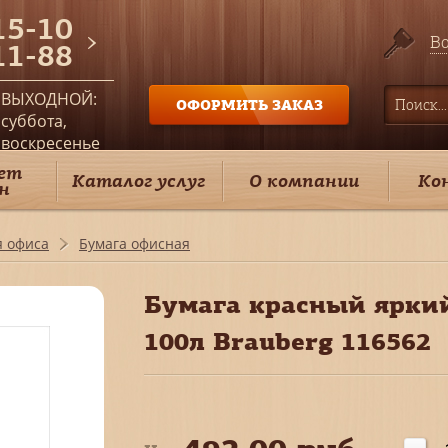
15-10
Во
11-88
ВЫХОДНОЙ:
ОФОРМИТЬ ЗАКАЗ
суббота,
воскресенье
ет
Каталог услуг
О компании
Ко
н
я офиса
Бумага офисная
Бумага красный яркий
100л Brauberg 116562