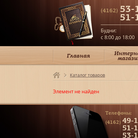
53-
(4162)
51-
Будни:
c 8:00 до 18:00
Интерн
Главная
магази
Каталог товаров
Элемент не найден
Телефоны:
49-1
(4162)
51-1
53-1