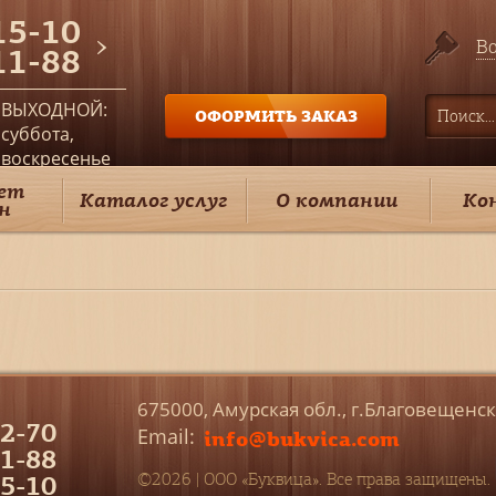
15-10
Во
11-88
ВЫХОДНОЙ:
ОФОРМИТЬ ЗАКАЗ
суббота,
воскресенье
ет
Каталог услуг
О компании
Ко
н
675000, Амурская обл., г.Благовещенс
2-70
Email:
info@bukvica.com
1-88
5-10
©2026 | ООО «Буквица». Все права защищены.