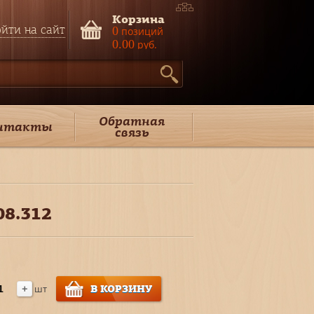
Корзина
йти на сайт
0
позиций
0.00
руб.
Обратная
нтакты
связь
08.312
+
В КОРЗИНУ
шт