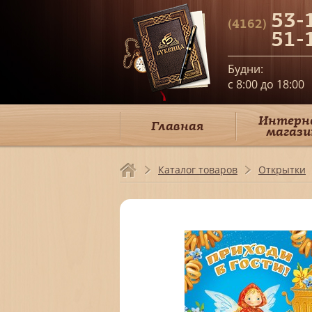
53-
(4162)
51-
Будни:
c 8:00 до 18:00
Интерн
Главная
магази
Каталог товаров
Открытки