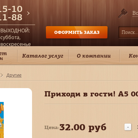
15-10
Во
11-88
ВЫХОДНОЙ:
ОФОРМИТЬ ЗАКАЗ
суббота,
воскресенье
ет
Каталог услуг
О компании
Ко
н
Другие
Приходи в гости! А5 0
32.00 руб
Цена:
-