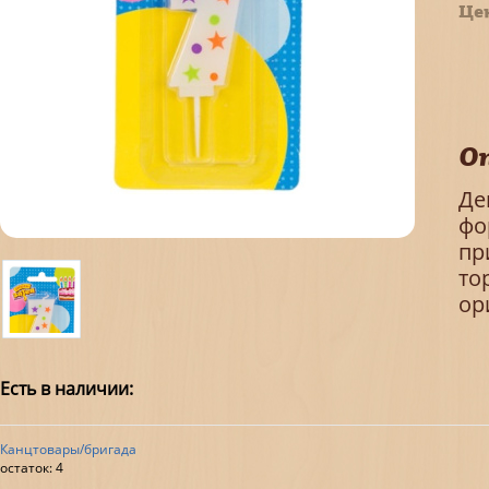
Це
О
Де
фо
пр
то
ор
Есть в наличии:
Канцтовары/бригада
остаток:
4