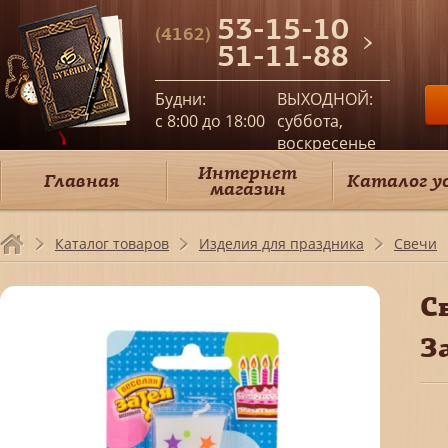
53-15-10
(4162)
51-11-88
Будни:
ВЫХОДНОЙ:
c 8:00 до 18:00
суббота,
воскресенье
Интернет
Главная
Каталог у
магазин
Каталог товаров
Изделия для праздника
Свечи
С
З