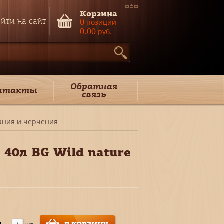
Корзина
йти на сайт
0
позиций
0.00
руб.
Обратная
нтакты
связь
ания и черчения
 40л BG Wild nature