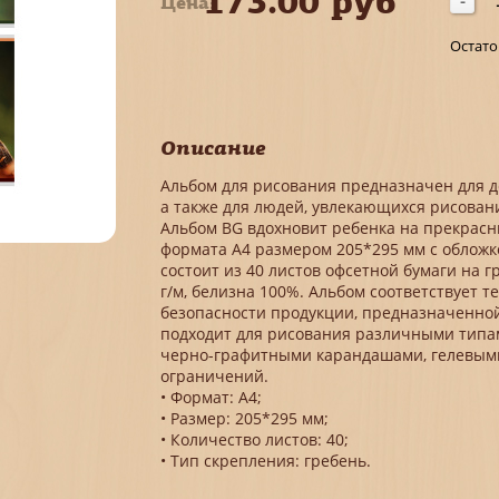
173.00 руб
Цена:
-
Остато
Описание
Альбом для рисования предназначен для д
а также для людей, увлекающихся рисован
Альбом ВG вдохновит ребенка на прекрасн
формата А4 размером 205*295 мм с обложк
состоит из 40 листов офсетной бумаги на г
г/м, белизна 100%. Альбом соответствует 
безопасности продукции, предназначенной
подходит для рисования различными типа
черно-графитными карандашами, гелевыми
ограничений.
• Формат: А4;
• Размер: 205*295 мм;
• Количество листов: 40;
• Тип скрепления: гребень.