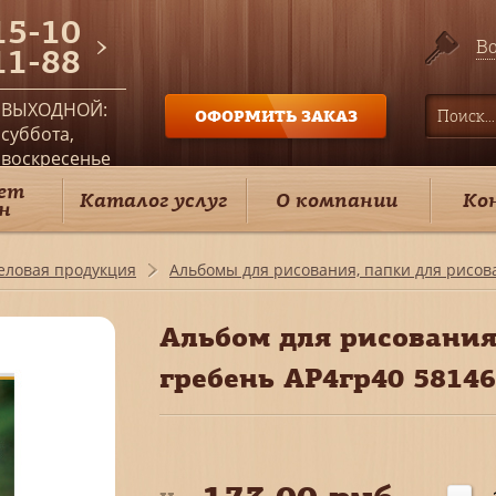
15-10
Во
11-88
ВЫХОДНОЙ:
ОФОРМИТЬ ЗАКАЗ
суббота,
воскресенье
ет
Каталог услуг
О компании
Ко
н
еловая продукция
Альбомы для рисования, папки для рисов
Альбом для рисования
гребень АР4гр40 58146