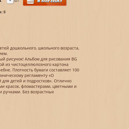
+
В КОРЗИНУ
шт
к:
8
етей дошкольного, школьного возраста,
ием.
ый рисунок! Альбом для рисования BG
ой из чистоцеллюлозного картона
ребне. Плотность бумаги составляет 100
техническому регламенту «О
 для детей и подростков». Отлично
ми красок, фломастерами, цветными и
 ручками. Без возрастных