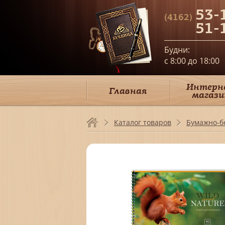
53-
(4162)
51-
Будни:
c 8:00 до 18:00
Интерн
Главная
магази
Каталог товаров
Бумажно-б