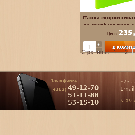
Папка скоросшива
А4 Brauberg Neon с
235
карманом пластик
Цена:
в ассортименте
+
В КОРЗИ
227464*65*66*67
-
Страницы:
1
2
Телефоны:
67500
49-12-70
Email
(4162)
51-11-88
53-15-10
©2026 