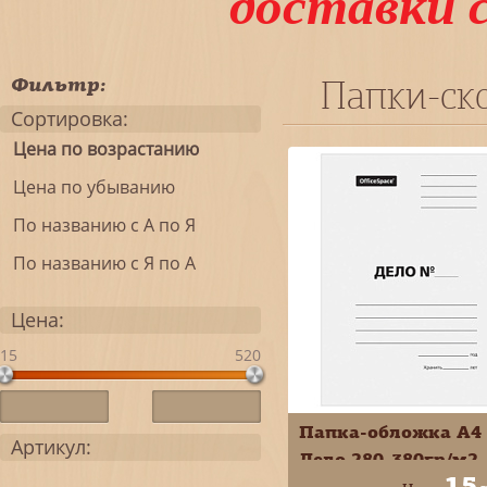
доставки 
Фильтр:
Папки-ск
Сортировка:
Цена по возрастанию
Цена по убыванию
По названию с А по Я
По названию с Я по А
Цена:
15
520
Папка-обложка А4
Артикул:
Дело 280-380гр/м2
15
ОД40/97