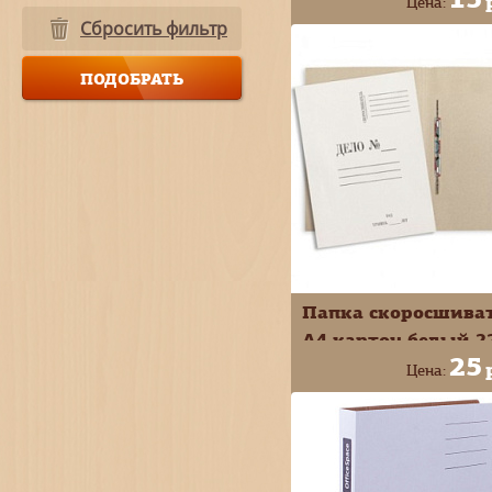
Цена:
Сбросить фильтр
+
В КОРЗИ
-
Папка скоросшива
А4 картон белый 2
25
м2-320г/м2
Цена:
+
В КОРЗИ
-