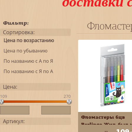
доставки 
Фильтр:
Фломасте
Сортировка:
Цена по возрастанию
Цена по убыванию
По названию с А по Я
По названию с Я по А
Цена:
109
270
Фломастеры 6цв
Артикул:
Berlingo Жил-был 
109
смываемые вент