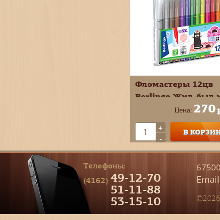
Фломастеры 12цв
Berlingo Жил-был 
270
смываемые вент
Цена:
колпачок WP00612
+
В КОРЗИ
-
Телефоны:
67500
49-12-70
Email
(4162)
51-11-88
53-15-10
©2026 