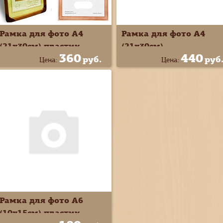
Рамка для фото А4
Рамка для фото А4
(21х30см) пластик
(21х30см)
360
440
художественная
руб.
руб
Цена:
Цена:
пластик
Рамка для фото А6
(10х15см) пластик