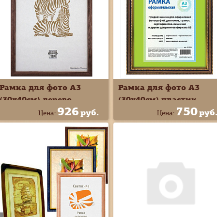
Рамка для фото А3
Рамка для фото А3
(30х40см) дерево
(30х40см) пластик
926
750
руб.
руб
Цена:
Цена: