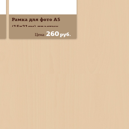
Рамка для фото А5
(15х21см) пластик
260
.
руб.
Цена: