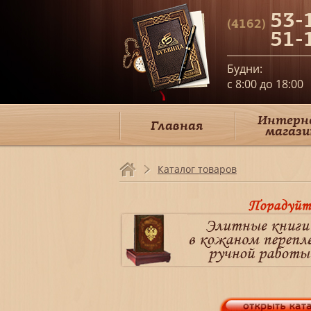
53-
(4162)
51-
Будни:
c 8:00 до 18:00
Интерн
Главная
магази
Каталог товаров