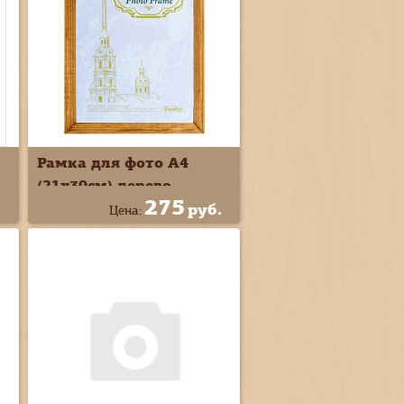
Рамка для фото А4
(21х30см) дерево
275
.
руб.
Цена: