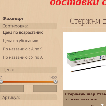
доставки 
Фильтр:
Стержни д
Сортировка:
Цена по возрастанию
Цена по убыванию
По названию с А по Я
По названию с Я по А
Цена:
7
1450
Стержень шар Ста
Артикул:
152мм 1мм син
7
СТШ-30335