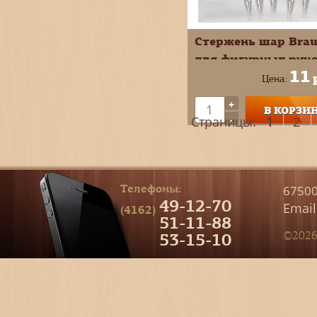
Стержень шар Brau
для фигурных руч
11
75мм 0,5мм син 17
Цена:
+
В КОРЗИ
-
Страницы:
1
2
Телефоны:
67500
49-12-70
Email
(4162)
51-11-88
53-15-10
©2026 