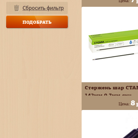
Цена:
Сбросить фильтр
+
В КОРЗИ
-
Стержень шар СТ
142мм 0,7мм син
8
СТШ-30334
Цена:
+
В КОРЗИ
-