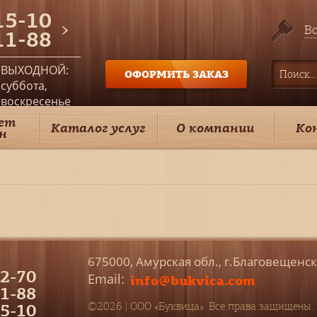
15-10
Во
11-88
ВЫХОДНОЙ:
ОФОРМИТЬ ЗАКАЗ
суббота,
воскресенье
ет
Каталог услуг
О компании
Ко
н
675000, Амурская обл., г.Благовещенс
2-70
Email:
info@bukvica.com
1-88
5-10
©2026 | ООО «Буквица». Все права защищены.