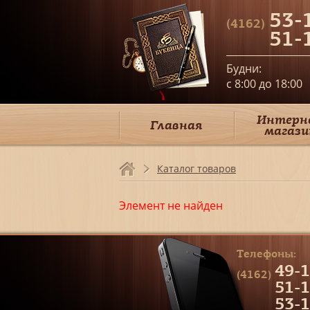
53-
(4162)
51-
Будни:
c 8:00 до 18:00
Интерн
Главная
магази
Каталог товаров
Элемент не найден
Телефоны:
49-1
(4162)
51-1
53-1