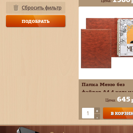
Цена:
ПВХ 2273.М-107
Сбросить фильтр
+
В КОРЗИ
-
Папка Меню без
файлов А4 4 кольц
645
коричневая ПВХ 28
Цена:
+
В КОРЗИ
-