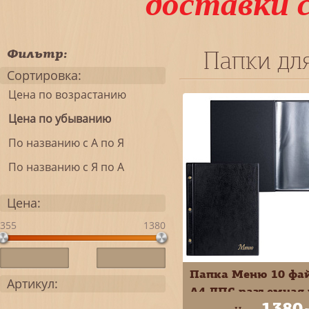
доставки 
Фильтр:
Папки для
Сортировка:
Цена по возрастанию
Цена по убыванию
По названию с А по Я
По названию с Я по А
Цена:
355
1380
Папка Меню 10 фа
Артикул:
А4 ДПС разъемная 
1380
трех винтах черна