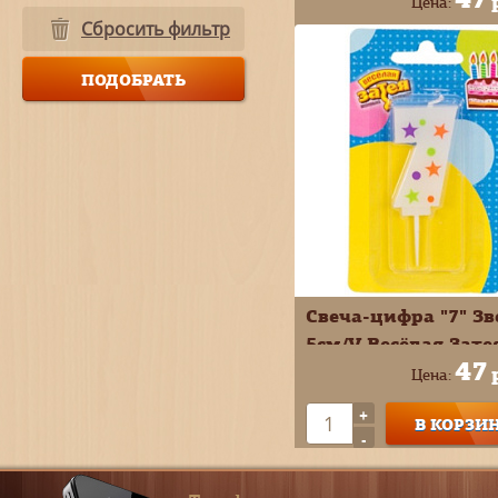
Цена:
Сбросить фильтр
+
В КОРЗИ
-
Свеча-цифра "7" З
5см/V Весёлая Зате
47
Цена:
+
В КОРЗИ
-