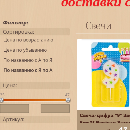
доставки 
Фильтр:
Свечи
Сортировка:
Цена по возрастанию
Цена по убыванию
По названию с А по Я
По названию с Я по А
Цена:
35
47
Свеча-цифра "9" З
Артикул:
5см/V Весёлая Зате
47